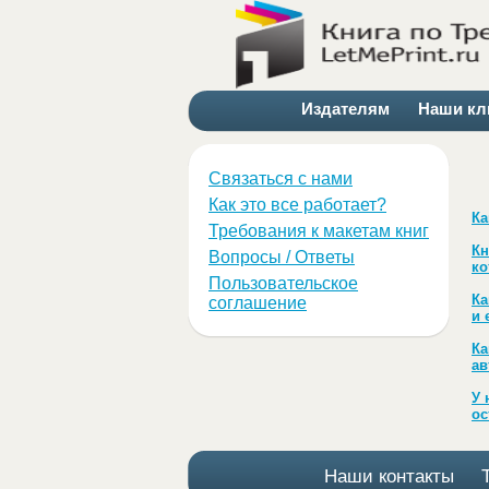
Издателям
Наши кл
Связаться с нами
Как это все работает?
Ка
Требования к макетам книг
Кн
Вопросы / Ответы
ко
Пользовательское
Ка
соглашение
и 
Ка
ав
У 
ос
Наши контакты