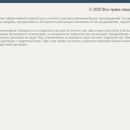
© 2010 Все права защ
более эффективный первый шаг в печати и распространении Ваших произведений. Он д
на продажу, организовать в Интернете рекламную компанию по её продвижению, оцени
рекомендуем обращаться в издательства для её печати уже офсетным способом и бол
ицы печатанного экземпляра, а специалисты издательства организуют продвижение к
нного договора не будут Вас ограничивать в передаче прав на книгу издательству. Ва
ия договора с издательством. При этом права на печать и распространение Вашей кни
жду нами договора.