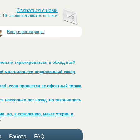
Связаться с нами
о 19, с понедельника по пятницу
Вход и регистрация
трольно тиражироваться в обход нас?
бой мало-мальски подкованный хакер,
and, если продается ее офсетный тираж
ся несколько лет назад, но закончились
я, но, к сожалению, макет утерян и
?
а
Работа
FAQ