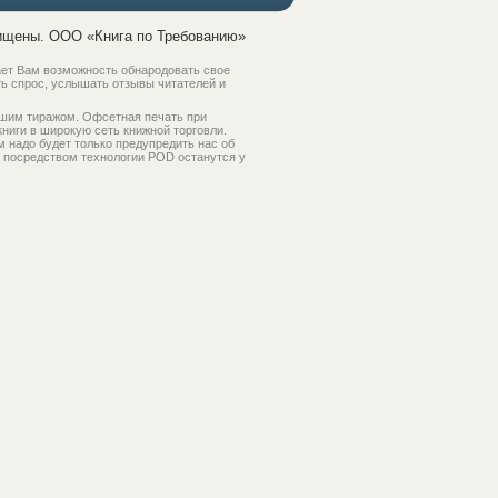
ищены. ООО «Книга по Требованию»
ает Вам возможность обнародовать свое
ть спрос, услышать отзывы читателей и
ьшим тиражом. Офсетная печать при
ниги в широкую сеть книжной торговли.
м надо будет только предупредить нас об
ги посредством технологии POD останутся у