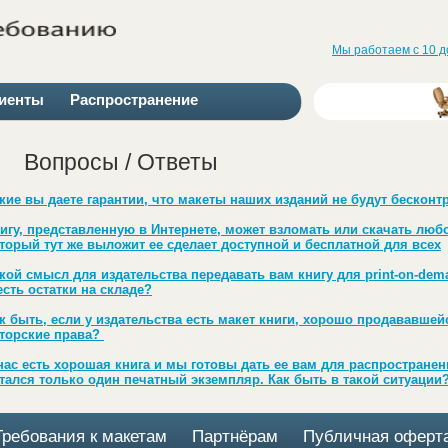
Мы работаем с 10 д
иенты
Распространение
Вопросы / Ответы
кие вы даете гарантии, что макеты наших изданий не будут бескон
игу, представленную в Интернете, может взломать или скачать лю
торый тут же выложит ее сделает доступной и бесплатной для всех
кой смысл для издательства передавать вам книгу для print-on-dem
есть остатки на складе?
к быть, если у издательства есть макет книги, хорошо продававшей
торские права?
нас есть хорошая книга и мы готовы дать ее вам для распространени
тался только один печатный экземпляр. Как быть в такой ситуации
Требования к макетам
Партнёрам
Публичная оферт