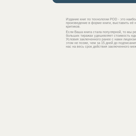
Издание книг по технологии POD - это наи
произведение в форме книги, выставить её 
критиков.
Если Ваша книга стала популярной, то мы 
больших тиражах удешевляет стоимость един
Условия заключенного ранее с нами лицензио
этом не позже, чем за 15 дней до подписан
нас на весь срок действия заключенного ме